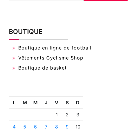
BOUTIQUE
Boutique en ligne de football
Vêtements Cyclisme Shop
Boutique de basket
L
M
M
J
V
S
D
1
2
3
4
5
6
7
8
9
10