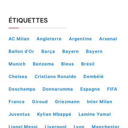
ÉTIQUETTES
AC Milan
Angleterre
Argentine
Arsenal
Ballon d’Or
Barça
Bayern
Bayern
Munich
Benzema
Bleus
Brésil
Chelsea
Cristiano Ronaldo
Dembélé
Deschamps
Donnarumma
Espagne
FIFA
France
Giroud
Griezmann
Inter Milan
Juventus
Kylian Mbappé
Lamine Yamal
Lionel Messi
Liverpool
Lyon
Manchester