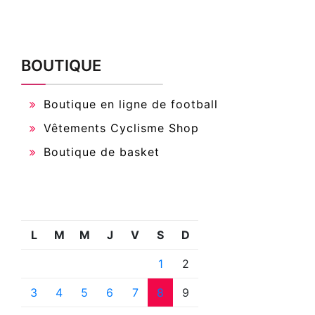
BOUTIQUE
Boutique en ligne de football
Vêtements Cyclisme Shop
Boutique de basket
L
M
M
J
V
S
D
1
2
3
4
5
6
7
8
9