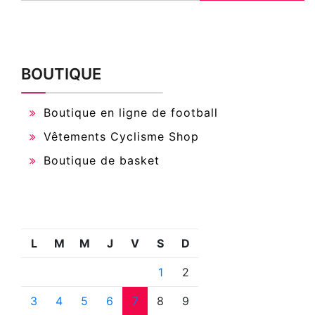
BOUTIQUE
Boutique en ligne de football
Vêtements Cyclisme Shop
Boutique de basket
L
M
M
J
V
S
D
1
2
3
4
5
6
7
8
9