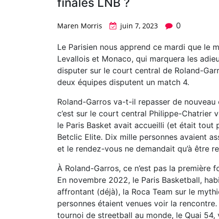
finales LNB ?
0
Maren Morris
juin 7, 2023
Le Parisien nous apprend ce mardi que le ma
Levallois et Monaco, qui marquera les adie
disputer sur le court central de Roland-Garros
deux équipes disputent un match 4.
Roland-Garros va-t-il repasser de nouveau 
c’est sur le court central Philippe-Chatrier
le Paris Basket avait accueilli (et était tou
Betclic Elite. Dix mille personnes avaient a
et le rendez-vous ne demandait qu’à être ren
À Roland-Garros, ce n’est pas la première fo
En novembre 2022, le Paris Basketball, habi
affrontant (déjà), la Roca Team sur le mythi
personnes étaient venues voir la rencontre. 
tournoi de streetball au monde, le Quai 54, 