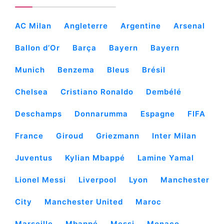
AC Milan
Angleterre
Argentine
Arsenal
Ballon d’Or
Barça
Bayern
Bayern
Munich
Benzema
Bleus
Brésil
Chelsea
Cristiano Ronaldo
Dembélé
Deschamps
Donnarumma
Espagne
FIFA
France
Giroud
Griezmann
Inter Milan
Juventus
Kylian Mbappé
Lamine Yamal
Lionel Messi
Liverpool
Lyon
Manchester
City
Manchester United
Maroc
Marseille
Mbappé
Messi
Monaco