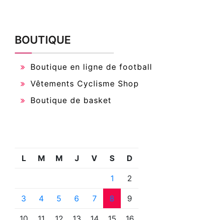
BOUTIQUE
Boutique en ligne de football
Vêtements Cyclisme Shop
Boutique de basket
L
M
M
J
V
S
D
1
2
3
4
5
6
7
8
9
10
11
12
13
14
15
16